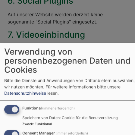
6. Social Plugins
Auf unserer Website werden derzeit keine
sogenannte "Social Plugins" eingesetzt.
7. Videoeinbindung
Videoeinbindung via YouTube
Verwendung von
personenbezogenen Daten und
Externe Inhalte, die zustimmungspflichtige
Cookies
Cookies setzen oder Daten erheben, werden erst
nach einer Zustimmung des Benutzers angezeigt.
Bitte die Dienste und Anwendungen von Drittanbietern auswählen,
Erst wenn ein Nutzer zustimmt, wird eine
wir nutzen möchten.
Für weitere Informationen bitte unsere
Verbindung zu dem externen Server aufgebaut.
Datenschutzhinweise
lesen.
Auf unseren Seiten werden Videos eingebunden, die
Funktional
auf der Plattform Youtube gespeichert sind und
(immer erforderlich)
über ein Plugin von unserer Website
nach
Speichern von Daten: Cookie für die Benutzersitzung
Einwilligung des Benutzers
im Sinne von § 6 Ziffer
Zweck
:
Funktional
2 DSG-EKD aktiviert und abgespielt werden können.
Consent Manager
(immer erforderlich)