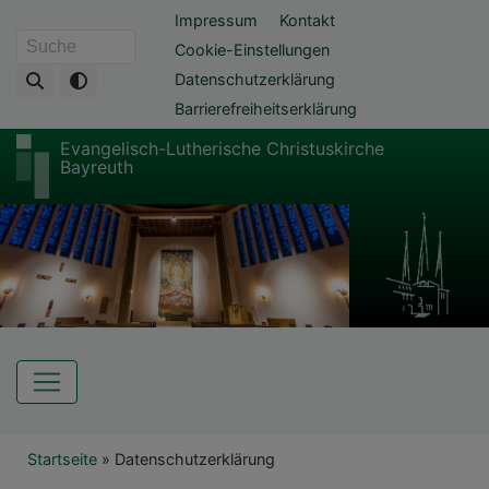
Direkt
Fußbereichsmenü
Impressum
Kontakt
zum
Cookie-Einstellungen
Suche
Inhalt
Datenschutzerklärung
Barrierefreiheitserklärung
Evangelisch-Lutherische Christuskirche
Bayreuth
Hauptnavigation
Breadcrumb
Startseite
Datenschutzerklärung