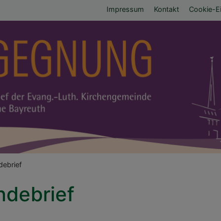
Fußbereichsmen
Impressum
Kontakt
Cookie-Ei
umb
ebrief
debrief