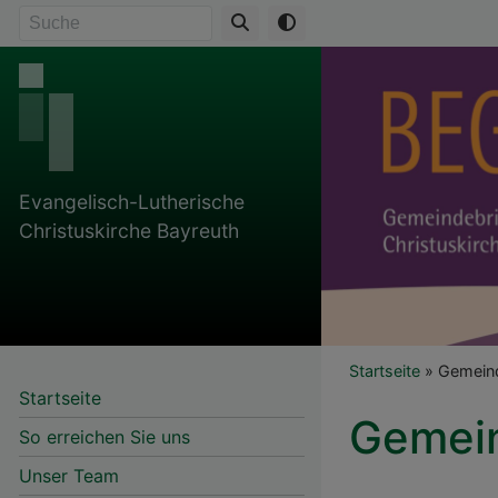
Direkt
Suche
zum
Inhalt
Evangelisch-Lutherische
Christuskirche Bayreuth
Breadcr
Startseite
Gemeind
Startseite
Gemein
So erreichen Sie uns
Unser Team