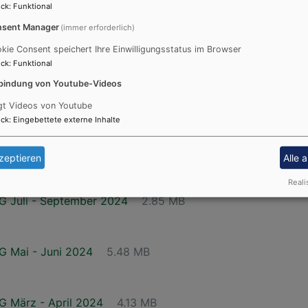
ck
:
Funktional
sent Manager
(immer erforderlich)
 März - Mai 2025
6 MB
kie Consent speichert Ihre Einwilligungsstatus im Browser
ck
:
Funktional
bindung von Youtube-Videos
Dezember 2024 - Februar 2025
427.26 KB
gt Videos von Youtube
ck
:
Eingebettete externe Inhalte
 Oktober - November 2024
6.12 MB
zeptieren
Alle 
Reali
Juli - September 2024
2.85 MB
Mai - Juni 2024
5.48 MB
März - April 2024
4.13 MB