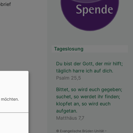
brief
Tageslosung
Du bist der Gott, der mir hilft;
täglich harre ich auf dich.
Psalm 25,5
Bittet, so wird euch gegeben;
suchet, so werdet ihr finden;
n möchten.
klopfet an, so wird euch
aufgetan.
Matthäus 7,7
© Evangelische Brüder-Unität –