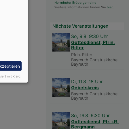
Herrnhuter Brüdergemeine
Weitere Informationen finden Sie
hier
.
Nächste Veranstaltungen
So, 9.8. 9:30 Uhr
Gottesdienst, Pfrin.
Ritter
Pfrin. Ritter
Bayreuth
Christuskirche
Bayreuth
akzeptieren
siert mit Klaro!
Di, 11.8. 18 Uhr
Gebetskreis
Bayreuth
Christuskirche
Bayreuth
So, 16.8. 9:30 Uhr
Gottesdienst, Pfr. i.R.
Bergmann